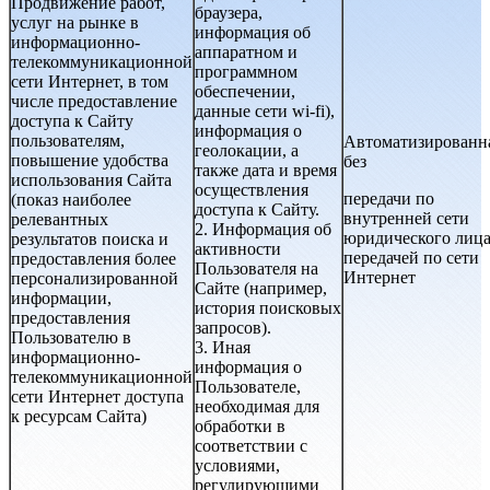
Продвижение работ,
браузера,
услуг на рынке в
информация об
информационно-
аппаратном и
телекоммуникационной
программном
сети Интернет, в том
обеспечении,
числе предоставление
данные сети wi-fi),
доступа к Сайту
информация о
пользователям,
Автоматизированн
геолокации, а
повышение удобства
без
также дата и время
использования Сайта
осуществления
передачи по
(показ наиболее
доступа к Сайту.
внутренней сети
релевантных
2. Информация об
юридического лица
результатов поиска и
активности
передачей по сети
предоставления более
Пользователя на
Интернет
персонализированной
Сайте (например,
информации,
история поисковых
предоставления
запросов).
Пользователю в
3. Иная
информационно-
информация о
телекоммуникационной
Пользователе,
сети Интернет доступа
необходимая для
к ресурсам Сайта)
обработки в
соответствии с
условиями,
регулирующими