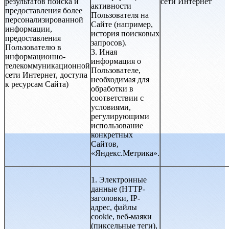
результатов поиска и
сети Интернет
активности
предоставления более
Пользователя на
персонализированной
Сайте (например,
информации,
история поисковых
предоставления
запросов).
Пользователю в
3. Иная
информационно-
информация о
телекоммуникационной
Пользователе,
сети Интернет, доступа
необходимая для
к ресурсам Сайта)
обработки в
соответствии с
условиями,
регулирующими
использование
конкретных
Сайтов,
«Яндекс.Метрика».
1. Электронные
данные (HTTP-
заголовки, IP-
адрес, файлы
cookie, веб-маяки
(пиксельные теги),