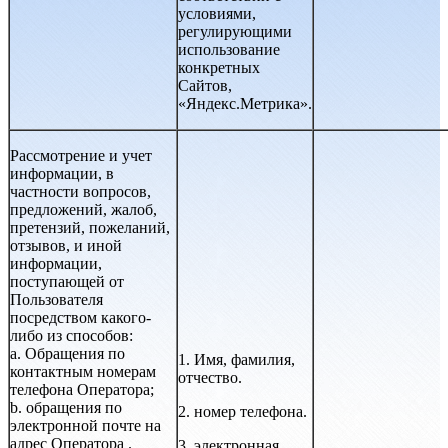
условиями,
регулирующими
использование
конкретных
Сайтов,
«Яндекс.Метрика».
Рассмотрение и учет
информации, в
частности вопросов,
предложений, жалоб,
претензий, пожеланий,
отзывов, и иной
информации,
поступающей от
Пользователя
посредством какого-
либо из способов:
a. Обращения по
1. Имя, фамилия,
контактным номерам
отчество.
телефона Оператора;
b. обращения по
2. номер телефона.
электронной почте на
адрес Оператора
.
3. электронная