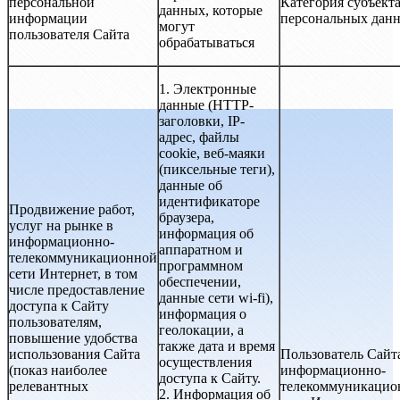
персональной
Категория субъект
данных, которые
информации
персональных дан
могут
пользователя Сайта
обрабатываться
1. Электронные
данные (HTTP-
заголовки, IP-
адрес, файлы
cookie, веб-маяки
(пиксельные теги),
данные об
идентификаторе
Продвижение работ,
браузера,
услуг на рынке в
информация об
информационно-
аппаратном и
телекоммуникационной
программном
сети Интернет, в том
обеспечении,
числе предоставление
данные сети wi-fi),
доступа к Сайту
информация о
пользователям,
геолокации, а
повышение удобства
также дата и время
использования Сайта
Пользователь Сайт
осуществления
(показ наиболее
информационно-
доступа к Сайту.
релевантных
телекоммуникацио
2. Информация об