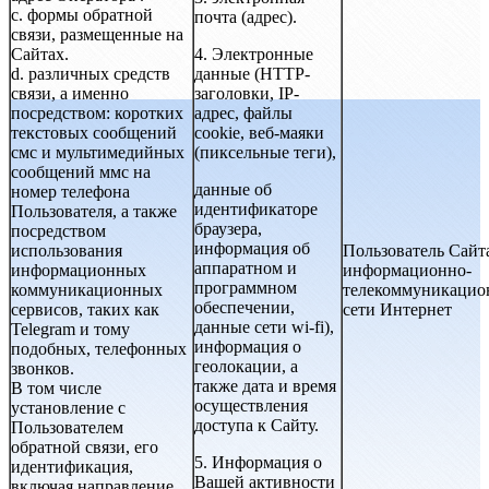
с. формы обратной
почта (адрес).
связи, размещенные на
Сайтах.
4. Электронные
d. различных средств
данные (HTTP-
связи, а именно
заголовки, IP-
посредством: коротких
адрес, файлы
текстовых сообщений
cookie, веб-маяки
смс и мультимедийных
(пиксельные теги),
сообщений ммс на
данные об
номер телефона
идентификаторе
Пользователя, а также
браузера,
посредством
информация об
использования
Пользователь Сайт
аппаратном и
информационных
информационно-
программном
коммуникационных
телекоммуникацио
обеспечении,
сервисов, таких как
сети Интернет
данные сети wi-fi),
Telegram и тому
информация о
подобных, телефонных
геолокации, а
звонков.
также дата и время
В том числе
осуществления
установление с
доступа к Сайту.
Пользователем
обратной связи, его
5. Информация о
идентификация,
Вашей активности
включая направление