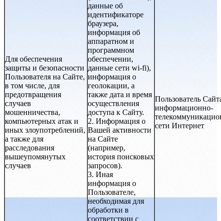
данные об
идентификаторе
браузера,
информация об
аппаратном и
программном
Для обеспечения
обеспечении,
защиты и безопасности
данные сети wi-fi),
Пользователя на Сайте,
информация о
в том числе, для
геолокации, а
предотвращения
также дата и время
Пользователь Сайт
случаев
осуществления
информационно-
мошенничества,
доступа к Сайту.
телекоммуникацио
компьютерных атак и
2. Информация о
сети Интернет
иных злоупотреблений,
Вашей активности
а также для
на Сайте
расследования
(например,
вышеупомянутых
история поисковых
случаев
запросов).
3. Иная
информация о
Пользователе,
необходимая для
обработки в
соответствии с