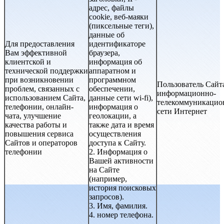
адрес, файлы
cookie, веб-маяки
(пиксельные теги),
данные об
Для предоставления
идентификаторе
Вам эффективной
браузера,
клиентской и
информация об
технической поддержки
аппаратном и
при возникновении
программном
Пользователь Сайт
проблем, связанных с
обеспечении,
информационно-
использованием Сайта,
данные сети wi-fi),
телекоммуникацио
телефонии, онлайн-
информация о
сети Интернет
чата, улучшение
геолокации, а
качества работы и
также дата и время
повышения сервиса
осуществления
Сайтов и операторов
доступа к Сайту.
телефонии
2. Информация о
Вашей активности
на Сайте
(например,
история поисковых
запросов).
3. Имя, фамилия.
4. номер телефона.