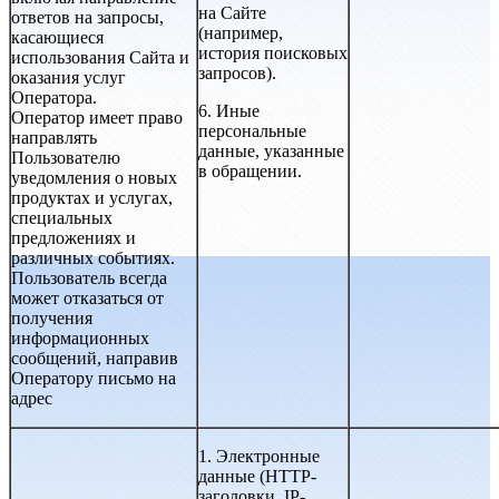
на Сайте
ответов на запросы,
(например,
касающиеся
история поисковых
использования Сайта и
запросов).
оказания услуг
Оператора.
6. Иные
Оператор имеет право
персональные
направлять
данные, указанные
Пользователю
в обращении.
уведомления о новых
продуктах и услугах,
специальных
предложениях и
различных событиях.
Пользователь всегда
может отказаться от
получения
информационных
сообщений, направив
Оператору письмо на
адрес
1. Электронные
данные (HTTP-
заголовки, IP-