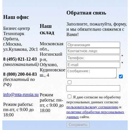
Обратная связь
Наш офис
Заполните, пожалуйта, форму,
Наш
Бизнес-центр
и мы обязательно свяжемся с
склад
Технопарк
Вами!
Орбита,
Московская
г.Москва,
обл.,
ул.Кулакова, 20с1
Ногинский
*
8 (495) 021-12-03
р-н,
*
(многоканальный)
Обухово,
Кудиновское
8 (800) 200-04-83
ш., 4
(бесплатный по
РФ)
info@mta-russia.su
Режим
Я даю согласие на обработку
работы: пн-
персональных данных согласно
Режим работы:
пт, с 9:00 до
пользовательскому соглашению
и
пн-пт, с 9:00 до
18:00
политике обработки персональных
18:00
данных
сайта.