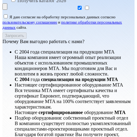
Получить каталог 2026
Я даю согласие на обработку персональных данных согласно
пользовательскому соглашению
и
политике обработки персональных
данных
сайта.
Почему Вам выгодно работать с нами?
С 2004 года специализация на продукции MTA
Наша компания имеет огромный опыт реализации
объектов с использованием промышленных
кондиционеров MTA. Мы подготовим для Вас и
воплотим в жизнь проект любой сложности.
С 2004
года
специализация на продукции MTA
Настоящее сертифицированное оборудование MTA
Вся техника MTA имеет сертификаты качества и
сертификат Евровент, подтверждающий, что
оборудование MTA на 100% соответствует заявленным
характеристикам.
Настоящее
сертифицированное
оборудование
MTA
Подбор оборудования: собственный проектный отдел
В компании существует полностью укомплектованный
специалистами-проектировщиками проектный отдел.
Благодаря богатой практике Вы получите проект,