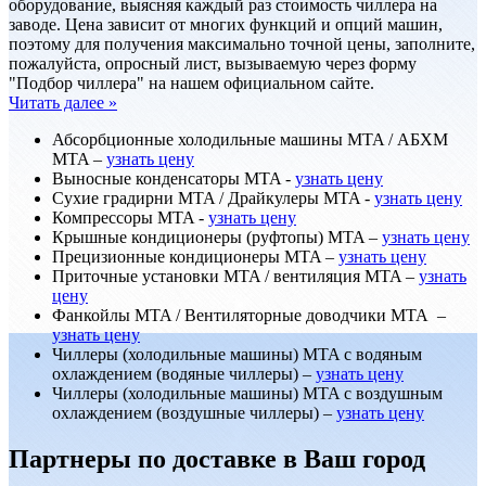
оборудование, выясняя каждый раз стоимость чиллера на
заводе. Цена зависит от многих функций и опций машин,
поэтому для получения максимально точной цены, заполните,
пожалуйста, опросный лист, вызываемую через форму
"Подбор чиллера" на нашем официальном сайте.
Читать далее »
Абсорбционные холодильные машины MTA / АБХМ
MTA –
узнать цену
Выносные конденсаторы MTA -
узнать цену
Сухие градирни MTA / Драйкулеры MTA -
узнать цену
Компрессоры MTA -
узнать цену
Крышные кондиционеры (руфтопы) MTA –
узнать цену
Прецизионные кондиционеры MTA –
узнать цену
Приточные установки MTA / вентиляция MTA –
узнать
цену
Фанкойлы MTA / Вентиляторные доводчики MTA –
узнать цену
Чиллеры (холодильные машины) MTA с водяным
охлаждением (водяные чиллеры) –
узнать цену
Чиллеры (холодильные машины) MTA с воздушным
охлаждением (воздушные чиллеры) –
узнать цену
Партнеры по доставке в Ваш город