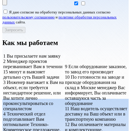
Я даю согласие на обработку персональных данных согласно
пользовательскому соглашению
и
политике обработки персональных
данных
сайта.
Как мы работаем
1
Вы присылаете нам заявку
2
Менеджер проектов
перезванивает Вам в течении
9
Если оборудование заказное,
15 минут и выясняет
то завод его производит
детально суть Вашей задачи
10
По готовности на заводе и
3
Инженер выезжает к Вам на
приходе оборудования на
объект, если требуется
склад в Москве менеджер Вас
нестандартное решение, или
информирует, Вы оплачиваете
Вы хотите лично
оставшуюся часть за
проконсультироваться со
оборудование
специалистом
11
Наш водитель осуществляет
4
Технический отдел
доставку на Ваш объект или в
подготавливает Вам
транспортную компанию
оптимальное Технико-
12
Вы оплачиваете материалы
Коммерческое предложение,
и комплектующие,