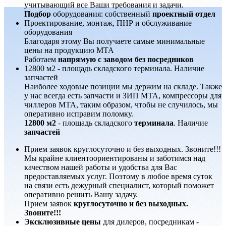
учитывающий все Ваши требования и задачи.
Подбор
оборудования: собственный
проектный отдел
Проектирование, монтаж, ПНР и обслуживание
оборудования
Благодаря этому Вы получаете самые минимальные
цены на продукцию MTA
Работаем
напрямую с заводом без посредников
12800 м2 - площадь складского терминала. Наличие
запчастей
Наиболее ходовые позиции мы держим на складе. Также
у нас всегда есть запчасти и ЗИП MTA, компрессоры для
чиллеров MTA, таким образом, чтобы не случилось, мы
оперативно исправим поломку.
12800 м2
- площадь складского
терминала
. Наличие
запчастей
Прием заявок круглосуточно и без выходных. Звоните!!!
Мы крайне клиентоориентированы и заботимся над
качеством нашей работы и удобства для Вас
предоставляемых услуг. Поэтому в любое время суток
на связи есть дежурный специалист, который поможет
оперативно решить Вашу задачу.
Прием заявок
круглосуточно и без выходных.
Звоните!!!
Эксклюзивные цены
для дилеров, посредникам -